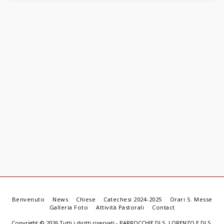
Benvenuto
News
Chiese
Catechesi 2024-2025
Orari S. Messe
Galleria Foto
Attività Pastorali
Contact
Copyright © 2026 Tutti i diritti riservati -
PARROCCHIE DI S. LORENZO E DI S.