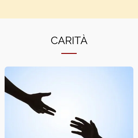
PARROCCHIE DI S. LORENZO E DI S.
SULPIZIO
CARITÀ